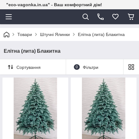
"eco-vagonka.in.ua" - Ваш комфортний дім!
Товари
Штучні Ялинки
Елітна (лита) Блакитна
Елітна (лита) Блакитна
Сортування
0
Фільтри