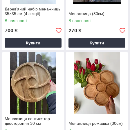
Дерев’яний набір менажниць
35×35 см (4 секції)
Менажница (30см)
В наявності
В наявності
700
270
₴
₴
Купити
Купити
Менажниця вентилятор
двостороння 30 см
Менажниця ромашка (30см)