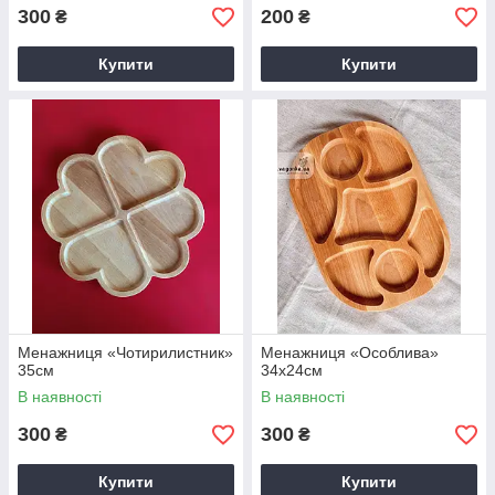
300
200
₴
₴
Купити
Купити
Менажниця «Чотирилистник»
Менажниця «Особлива»
35см
34х24см
В наявності
В наявності
300
300
₴
₴
Купити
Купити