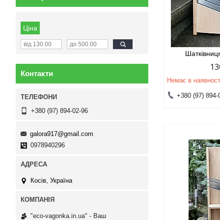
Ціна
Шатківниц
13
Контакти
Немає в наявност
+380 (97) 894-
+380 (97) 894-02-96
galora917@gmail.com
0978940296
Косів, Україна
"eco-vagonka.in.ua" - Ваш