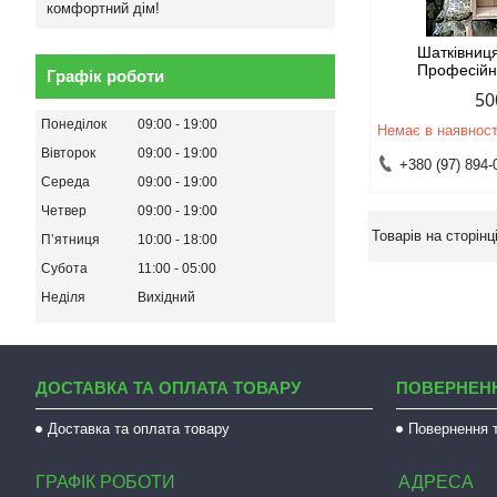
комфортний дім!
Шатківниц
Професійн
Графік роботи
50
Понеділок
09:00
19:00
Немає в наявност
Вівторок
09:00
19:00
+380 (97) 894-
Середа
09:00
19:00
Четвер
09:00
19:00
Пʼятниця
10:00
18:00
Субота
11:00
05:00
Неділя
Вихідний
ДОСТАВКА ТА ОПЛАТА ТОВАРУ
ПОВЕРНЕНН
Доставка та оплата товару
Повернення т
ГРАФІК РОБОТИ