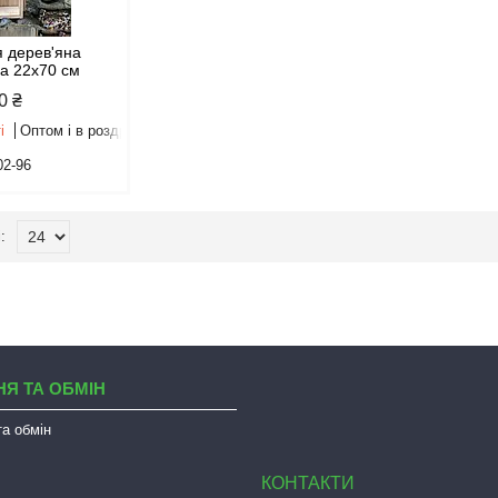
я дерев'яна
а 22х70 см
0 ₴
і
Оптом і в роздріб
02-96
Я ТА ОБМІН
а обмін