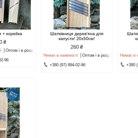
я + корейка
Шатківниця дерев'яна для
Шаткі
капусти! 20х50см!
к
0 ₴
260 ₴
і
Оптом і в роздріб
Немає в наявності
Оптом і в роздріб
Немає в 
02-96
+380 (97) 894-02-96
+380 (