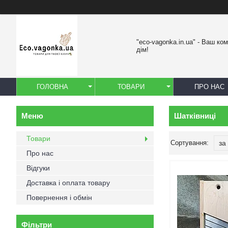
"eco-vagonka.in.ua" - Ваш к
дім!
ГОЛОВНА
ТОВАРИ
ПРО НАС
Шатківниці
Товари
Про нас
Відгуки
Доставка і оплата товару
Повернення і обмін
Фільтри