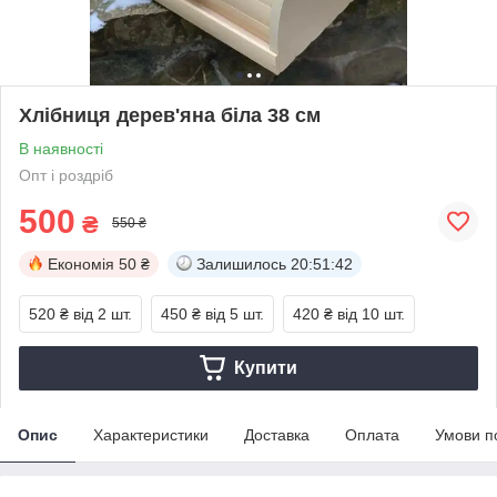
Хлібниця дерев'яна біла 38 см
В наявності
Опт і роздріб
500
₴
550 ₴
Економія
50 ₴
Залишилось
20:51:42
520 ₴
від 2 шт.
450 ₴
від 5 шт.
420 ₴
від 10 шт.
Купити
Опис
Характеристики
Доставка
Оплата
Умови п