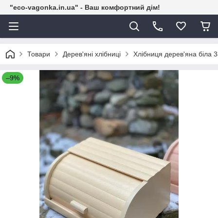
"eco-vagonka.in.ua" - Ваш комфортний дім!
Товари
Дерев'яні хлібниці
Хлібниця дерев'яна біла 
–9%