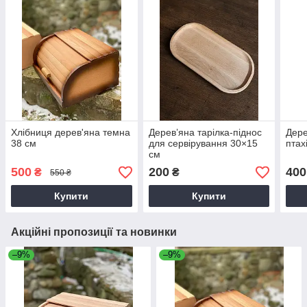
Хлібниця дерев'яна темна
Дерев’яна тарілка-піднос
Дере
38 см
для сервірування 30×15
птах
см
500
200
400
₴
₴
550 ₴
Купити
Купити
Акційні пропозиції та новинки
–9%
–9%