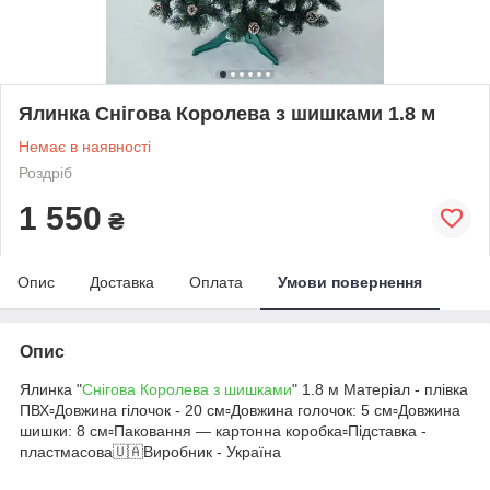
Ялинка Снігова Королева з шишками 1.8 м
Немає в наявності
Роздріб
1 550
₴
Опис
Доставка
Оплата
Умови повернення
Опис
Ялинка "
Снігова Королева з шишками
" 1.8 м Матеріал - плівка
ПВХ▫️Довжина гілочок - 20 см▫️Довжина голочок: 5 см▫️Довжина
шишки: 8 см▫️Паковання — картонна коробка▫️Підставка -
пластмасова🇺🇦Виробник - Україна