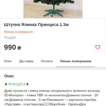
Штучна Ялинка Принцеса 1.3м
Немає в наявності
Роздріб
990
₴
Опис
Доставка
Оплата
Умови повернення
Опис
🌲
ПРИНЦЕСА
🌲
Дуже пухнаста і ніжна ялинка натурального зеленого кольору
😍▫️Матеріал - плівка ПВХ та мононитка▫️Довжина гілочок - 20
см▫️Довжина голочок - 5 см▫️Паковання — картонна коробка
▫️Підставка - пластмасова🇺🇦Виробник - УкраїнаДля