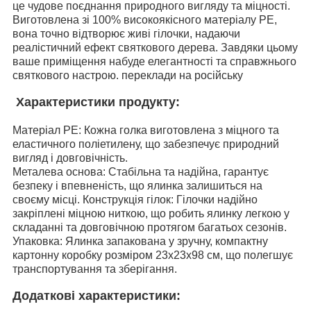
це чудове поєднання природного вигляду та міцності.
Виготовлена зі 100% високоякісного матеріалу PE,
вона точно відтворює живі гілочки, надаючи
реалістичний ефект святкового дерева. Завдяки цьому
ваше приміщення набуде елегантності та справжнього
святкового настрою. переклади на російську
Характеристики продукту:
Матеріал PE: Кожна голка виготовлена з міцного та
еластичного поліетилену, що забезпечує природний
вигляд і довговічність.
Металева основа: Стабільна та надійна, гарантує
безпеку і впевненість, що ялинка залишиться на
своєму місці. Конструкція гілок: Гілочки надійно
закріплені міцною ниткою, що робить ялинку легкою у
складанні та довговічною протягом багатьох сезонів.
Упаковка: Ялинка запакована у зручну, компактну
картонну коробку розміром 23x23x98 см, що полегшує
транспортування та зберігання.
Додаткові характеристики: