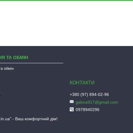
Я ТА ОБМІН
а обмін
+380 (97) 894-02-96
а
galora917@gmail.com
0978940296
.in.ua" - Ваш комфортний дім!