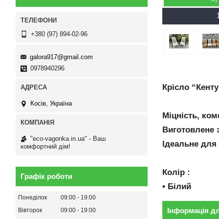
–
+380 (97) 894-02-96
galora917@gmail.com
0978940296
Крісло “Кенту
Косів, Україна
Міцність, ком
Виготовлене 
"eco-vagonka.in.ua" - Ваш
Ідеальне для 
комфортний дім!
Колір :
Графік роботи
• Білий
Понеділок
09:00
19:00
Інформація д
Вівторок
09:00
19:00