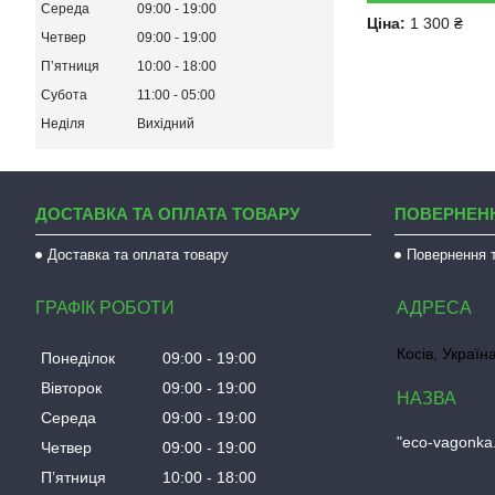
Середа
09:00
19:00
Ціна:
1 300 ₴
Четвер
09:00
19:00
Пʼятниця
10:00
18:00
Субота
11:00
05:00
Неділя
Вихідний
ДОСТАВКА ТА ОПЛАТА ТОВАРУ
ПОВЕРНЕНН
Доставка та оплата товару
Повернення т
ГРАФІК РОБОТИ
Косів, Україн
Понеділок
09:00
19:00
Вівторок
09:00
19:00
Середа
09:00
19:00
"eco-vagonka
Четвер
09:00
19:00
Пʼятниця
10:00
18:00