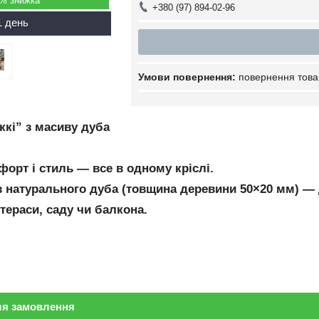
7%
+380 (97) 894-02-96
1 день
повернення това
ккі” з масиву дуба
форт і стиль — все в одному кріслі.
з натурального дуба (товщина деревини 50×20 мм) — д
тераси, саду чи балкона.
ля замовлення