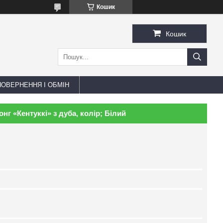
Кошик
Кошик
ПОВЕРНЕННЯ І ОБМІН
г «Кентуккі» з дуба, колір; Білий